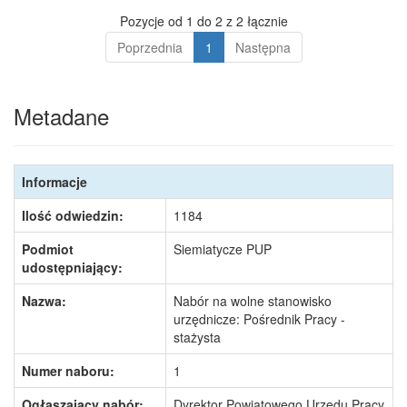
Pozycje od 1 do 2 z 2 łącznie
Poprzednia
1
Następna
Metadane
Informacje
Ilość odwiedzin:
1184
Podmiot
Siemiatycze PUP
udostępniający:
Nazwa:
Nabór na wolne stanowisko
urzędnicze: Pośrednik Pracy -
stażysta
Numer naboru:
1
Ogłaszający nabór:
Dyrektor Powiatowego Urzędu Pracy