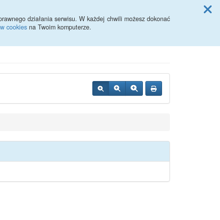
Przycisk wyszukaj duży
Szukaj
prawnego działania serwisu. W każdej chwili możesz dokonać
ów cookies
na Twoim komputerze.