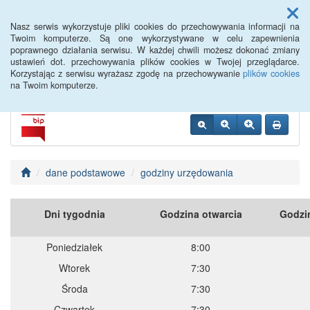
Menu
Nasz serwis wykorzystuje pliki cookies do przechowywania informacji na
Twoim komputerze. Są one wykorzystywane w celu zapewnienia
poprawnego działania serwisu. W każdej chwili możesz dokonać zmiany
Siemiatycze PUP
ustawień dot. przechowywania plików cookies w Twojej przeglądarce.
Korzystając z serwisu wyrażasz zgodę na przechowywanie
plików cookies
na Twoim komputerze.
dane podstawowe
godziny urzędowania
Dni tygodnia
Godzina otwarcia
Godzi
Poniedziałek
8:00
Wtorek
7:30
Środa
7:30
Czwartek
7:30