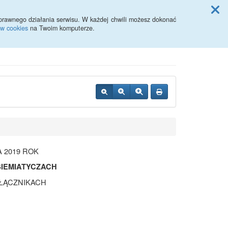
Przycisk wyszukaj duży
Szukaj
prawnego działania serwisu. W każdej chwili możesz dokonać
ów cookies
na Twoim komputerze.
 2019 ROK
IEMIATYCZACH
AŁĄCZNIKACH