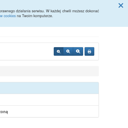
Przycisk wyszukaj duży
Szukaj
prawnego działania serwisu. W każdej chwili możesz dokonać
ów cookies
na Twoim komputerze.
zoną