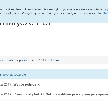
informacji na Twoim komputerze. Są one wykorzystywane w celu zapewnienia po
ej przeglądarce. Korzystając z serwisu wyrażasz zgodę na przechowywanie
plik
emiatycze PUP
Zamówienia publiczne
2017
Lipiec
ę wybrać pozycję
pca 2017,
Wybór jednostki
pca 2017,
Prawo jazdy kat. C, C+E z kwalifikacją wstępną przyspies