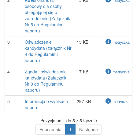
2
Kwestionariusz
15 KB
metryczka
osobowy dla osoby
ubiegającej się o
zatrudnienie (Załącznik
Nr 5 do Regulaminu
naboru)
3
Oświadczenie
15 KB
metryczka
kandydata (załącznik Nr
4 do Regulaminu
naboru)
4
Zgoda i oświadczenie
17 KB
metryczka
kandydata (Załącznik
Nr 8 do Regulaminu
naboru)
5
Informacja o wynikach
297 KB
metryczka
naboru
Pozycje od 1 do 5 z 5 łącznie
Poprzednia
1
Następna